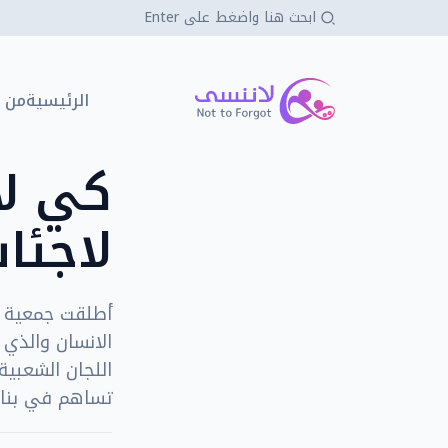
كي لا ننسى
الرئيسية
من 
كي ل
لاجئا
أطلقت جمعية ك
الانسان والذي 
تساهم في بناء 