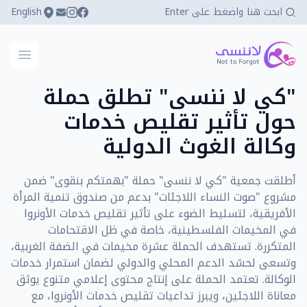
English
كي لا ننسى
فتح ال
"كي لا ننسى" تطلق حملة
حول تأثير تقليص خدمات
وكالة الغوث الدولية
أطلقت جمعية "كي لا ننسى" حملة "بهمتكم بنقوى" ضمن
مشروع "صوت النساء اللاجئات" بدعم من صندوق تنمية المرأة
الأفريقية، لتسليط الضوء على تأثير تقليص خدمات الأونروا
في المخيمات الفلسطينية، خاصة في ظل الاقتحامات
المتكررة. تستهدف الحملة عشرة مخيمات في الضفة الغربية،
وتسعى لحشد الدعم المحلي والدولي لضمان استمرار خدمات
الوكالة. تعتمد الحملة على إنتاج محتوى إعلامي متنوع يوثق
معاناة اللاجئين، ويبرز تداعيات تقليص خدمات الأونروا، مع