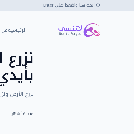
كي لا ننسى
الرئيسية
من 
نزرع 
بأيدي
نزرع الأرض ونز
منذ 6 أشهر