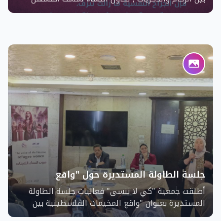
جلسة الطاولة المستديرة حول "واقع
المخيمات الفلسطينية بين اللجوء والنزوح"
أطلقت جمعية "كي لا ننسى" فعاليات جلسة الطاولة
المستديرة بعنوان "واقع المخيمات الفلسطينية بين
اللجوء والنزوح"، بمشاركة نخبة من الباحثين والمختصين