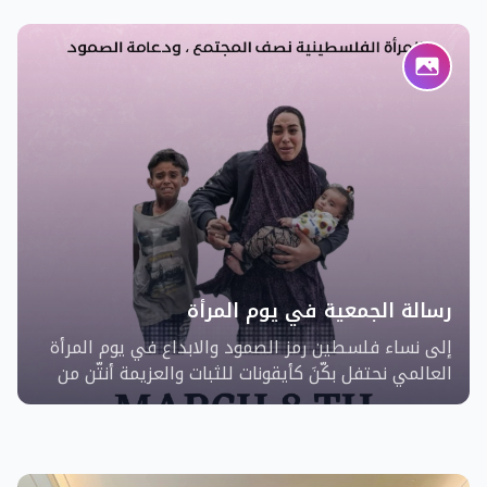
ظل الاقتحامات المتكررة. تستهدف الحملة عشرة
مخيمات في الضفة الغربية، وتسعى لحشد الدعم
المحلي والدولي لضمان استمرار خدمات الوكالة. تعتمد
الحملة على إنتاج محتوى إعلامي متنوع يوثق معاناة
اللاجئين، ويبرز تداعيات تقليص خدمات الأونروا، مع
رسائل توعوية من المؤثرين والسياسيين لتأكيد أن قضية
اللاجئين تمس الكل الفلسطيني.
رسالة الجمعية في يوم المرأة
إلى نساء فلسطين رمز الصمود والابداع في يوم المرأة
العالمي نحتفل بكّنَ كأيقونات للثبات والعزيمة أنتّن من
تزرعن الأمل في كل لحظة! ومن تصنعن الحياة من بين
أطلال المعاناة رغم كل ما يمر بكنِ من صعاب .. أنتّن في
صمتكن أبلغ من الكلام في قوتكّن أعمق من أي تحدٍّ!
أنتّن فخر فلسطين وعزها ولن ينسى التاريخ تضحياتكن