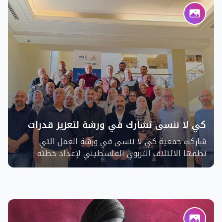
كل عام وأنتن رمزاً للحرية والامل والإبداع
كي لا ننسى تشارك في ورشة لتعزيز قدرات
المجتمع التربوي الفلسطيني
شاركت جمعية كي لا ننسى في ورشة العمل التي
نظمها الائتلاف التربوي الفلسطيني لإعداد خطته
الاستراتيجيه لمده ثلاثه سنوات ضمن خطة تعزيز قدرات
المجتمع التربوي الفلسطيني حيث أطلق الائتلاف
التربوي الفلسطيني ورشة عمل متخصصة للتخطيط
الاستراتيجي بمشاركة ممثلين عن المؤسسات التعليمية
و المجتمع_المدني. تهدف الورشة إلى وضع رؤية واضحة