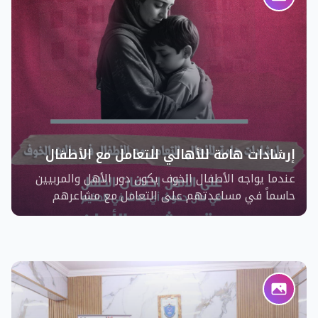
وخطة استراتيجية محدثة لتعزيز التعليم في فلسطين،
مع التركيز على تحسين جودته وضمان حق التعليم
للجميع.
إرشادات هامة للأهالي للتعامل مع الأطفال
في حالات الخوف
عندما يواجه الأطفال الخوف يكون دور الأهل والمربيين
حاسماً في مساعدتهم على التعامل مع مشاعرهم
بطريقة صحيحة.. ولأن درهم وقاية خير من قنطار علاج
،إليكم بعض النصائح للتعامل مع الأطفال وقت الأزمات!