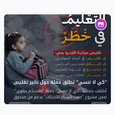
في قضايا اللجوء والتهجير، وذلك ضمن جهود الجمعية
لتسليط الضوء على التحديات التي تواجه اللاجئين في
المخيمات الفلسطينية في ظل الظروف السياسية
والإنسانية الراهنة. معا لنعلي صوتنا كفلسطني African
Women's Development Fund
"كي لا ننسى" تطلق حملة حول تأثير تقليص
خدمات وكالة الغوث الدولية
أطلقت جمعية "كي لا ننسى" حملة "بهمتكم بنقوى"
ضمن مشروع "صوت النساء اللاجئات" بدعم من صندوق
تنمية المرأة الأفريقية، لتسليط الضوء على تأثير تقليص
خدمات الأونروا في المخيمات الفلسطينية، خاصة في