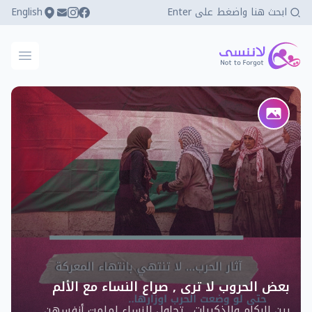
English
كي لا ننسى
فتح ال
بعض الحروب لا ترى , صراع النساء مع الألم
النفسي
بين الركام والذكريات , تحاول النساء لملمت أنفسهن