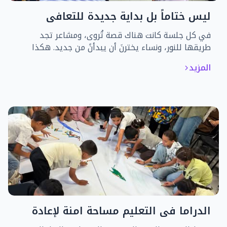
ليس ختاماً بل بداية جديدة للتعافي
في كل جلسة كانت هناك قصة تُروى، ومشاعر تجد
طريقها للنور، ونساء يخترنَ أن يبدأنً من جديد. هكذا
اختتمت "جمعية كي لا ننسى" المرحلة الأولى من
المزيد
جلسات الدعم النفسي المخصصة للنساء المتضررات من
الأزمة
الدراما في التعليم مساحة امنة لإعادة
اكتشاف الذات لأطفال النزوح .