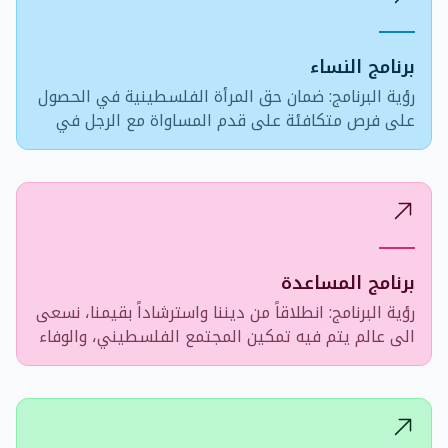
برنامج النساء
رؤية البرنامج: ضمان حق المرأة الفلسطينية في الحصول
على فرص متكافئة على قدم المساواة مع الرجل في
جميع الميادين، و أن تصبح المرأة الفلسطينية مكتفية
ذاتيا بصورة أكبر ومعترف بها في المجتمع بصورة تامة
برنامج المساعدة
رؤية البرنامج: انطلاقاً من ديننا واسترشاداً بقيمنا، نسعى
الى عالم يتم فيه تمكين المجتمع الفلسطيني، والوفاء
بالالتزامات الاجتماعية، واستجابة لحاجات الناس كوحدة
واحدة لتخفيف المعاناة عن الفئات المحتاجة.