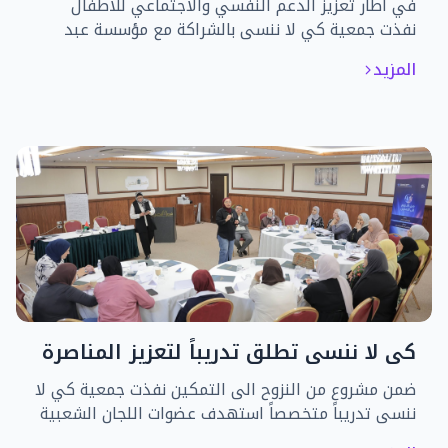
في اطار تعزيز الدعم النفسي والاجتماعي للاطفال
نفذت جمعية كي لا ننسى بالشراكة مع مؤسسة عبد
المحسن القطان، مبادرة بعنوان الدراما في التعليم
المزيد
استهدفت 30 طفلاً من الأطفال النازحين، بهدف توفير
مساحة آمنة للتعبير عن مشاعرهم وتنمية مهاراتهم
الحياتية
كي لا ننسى تطلق تدريباً لتعزيز المناصرة
والقيادة النسوية بالمخيمات
ضمن مشروع من النزوح الى التمكين نفذت جمعية كي لا
ننسى تدريباً متخصصاً استهدف عضوات اللجان الشعبية
والمراكز النسوية في مخيمات الضفة الغربية، بهدف